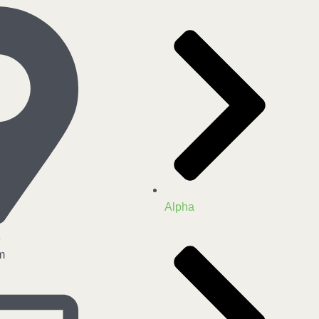
Alpha
3
m