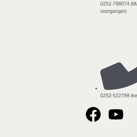
0252-798074 (Mar
voorganger)
0252-522799 (k
F
Y
a
o