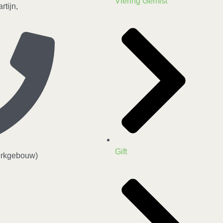
Viering Gemist
tijn,
Gift
erkgebouw)