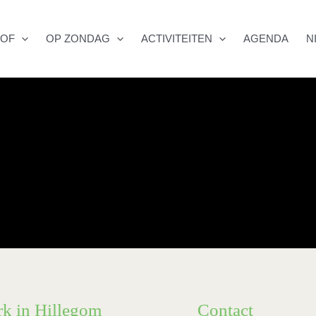
HOF
OP ZONDAG
ACTIVITEITEN
AGENDA
N
Kerk in Hillegom)
:30
rk in Hillegom
Contact