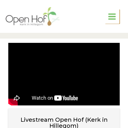
Ga
naar
de
inhoud
Livestream Open Hof (Kerk in
Hillegom)