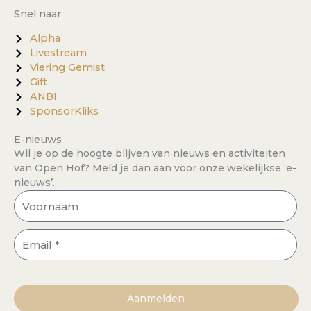
c
u
Snel naar
e
t
Alpha
b
u
Livestream
o
b
Viering Gemist
Gift
o
e
ANBI
k
SponsorKliks
E-nieuws
Wil je op de hoogte blijven van nieuws en activiteiten
van Open Hof? Meld je dan aan voor onze wekelijkse ‘e-
nieuws’.
Voornaam
Email
Aanmelden