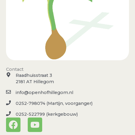
Contact
Raadhuisstraat 3
2181 AT Hillegom
info@openhofhillegom.nl
0252-798074 (Martijn, voorganger)
0252-522799 (kerkgebouw)
F
Y
a
o