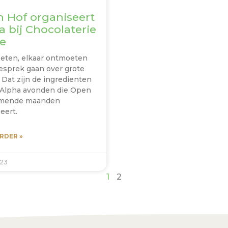
 Hof organiseert
a bij Chocolaterie
re
eten, elkaar ontmoeten
esprek gaan over grote
 Dat zijn de ingredienten
 Alpha avonden die Open
omende maanden
eert.
RDER »
023
1
2