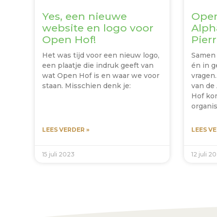
Yes, een nieuwe
Open
website en logo voor
Alph
Open Hof!
Pier
Het was tijd voor een nieuw logo,
Samen 
een plaatje die indruk geeft van
én in g
wat Open Hof is en waar we voor
vragen.
staan. Misschien denk je:
van de
Hof k
organis
LEES VERDER »
LEES VE
15 juli 2023
12 juli 2