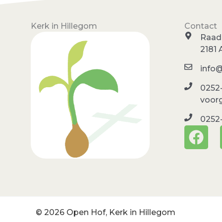
Kerk in Hillegom
Contact
Raadh
2181 
info
0252-
voor
0252
F
a
c
e
b
o
© 2026 Open Hof, Kerk in Hillegom
o