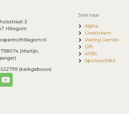
Snel naar
uisstraat 3
Alpha
AT Hillegom
Livestream
@openhofhillegom.nl
Viering Gemist
Gift
798074 (Martijn,
ANBI
ganger)
SponsorKliks
-522799 (kerkgebouw)
Y
o
u
t
u
b
e